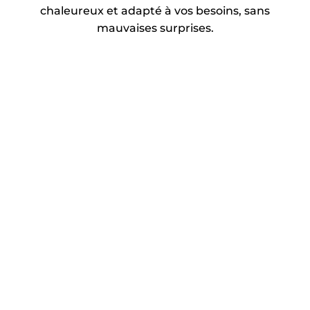
chaleureux et adapté à vos besoins, sans
mauvaises surprises.
Chauffage/
Électricité
climatisation
Système d’appel
Système de prise de
d’urgence
présence