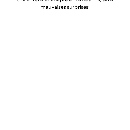
mauvaises surprises.
Chauffage/
Électricité
climatisation
Système d’appel
Système de prise de
d’urgence
présence