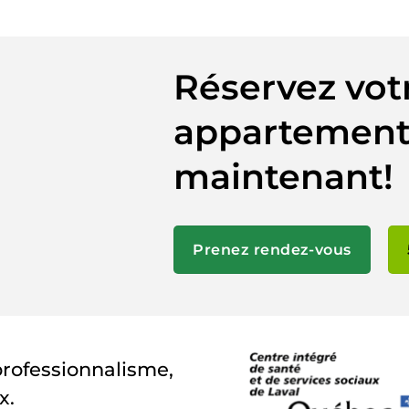
Réservez vot
appartement
maintenant!
Prenez rendez-vous
professionnalisme,
x.