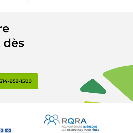
re
 dès
514-858-1500