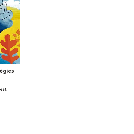
tégies
’est