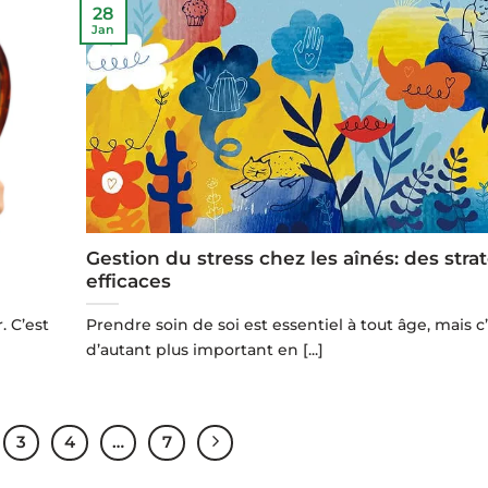
28
Jan
Gestion du stress chez les aînés: des stra
efficaces
. C’est
Prendre soin de soi est essentiel à tout âge, mais c
d’autant plus important en [...]
3
4
…
7