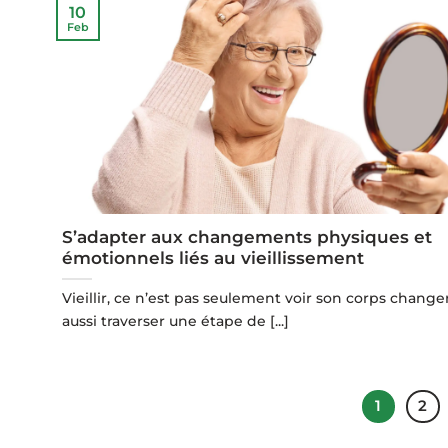
10
Feb
S’adapter aux changements physiques et
émotionnels liés au vieillissement
Vieillir, ce n’est pas seulement voir son corps changer
aussi traverser une étape de [...]
1
2