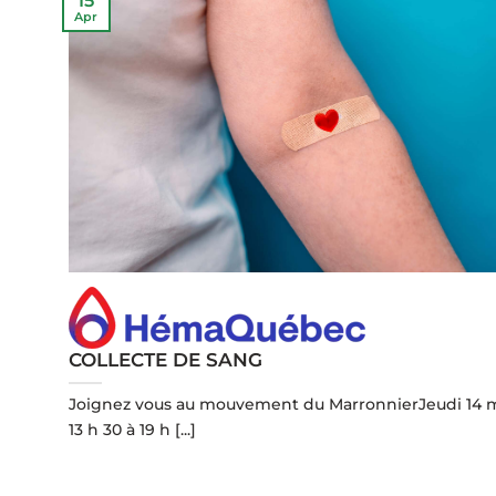
15
Apr
COLLECTE DE SANG">
COLLECTE DE SANG
Joignez vous au mouvement du MarronnierJeudi 14 m
13 h 30 à 19 h [...]