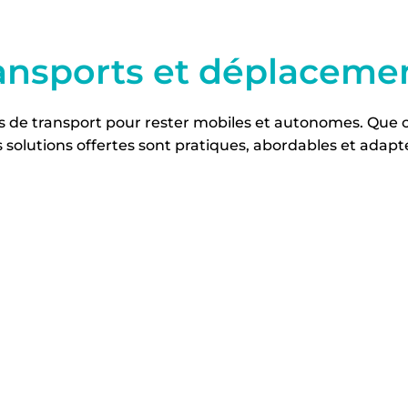
ansports et déplaceme
ns de transport pour rester mobiles et autonomes. Que c
s solutions offertes sont pratiques, abordables et adapt
Autocar privé
Transport
gratuit
collectif