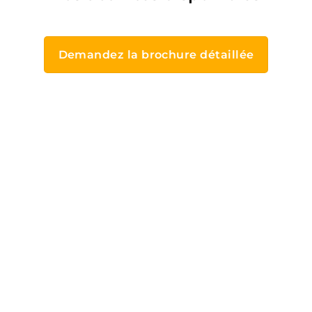
Demandez la brochure détaillée
Nos espaces de vie
Des espaces pour vos loisirs
Au Marronnier, les loisirs sont au cœur de la vie
quotidienne. Nous croyons que la retraite peut être
remplie de plaisir, de découvertes et de
rencontres. C’est pourquoi nous mettons à votre